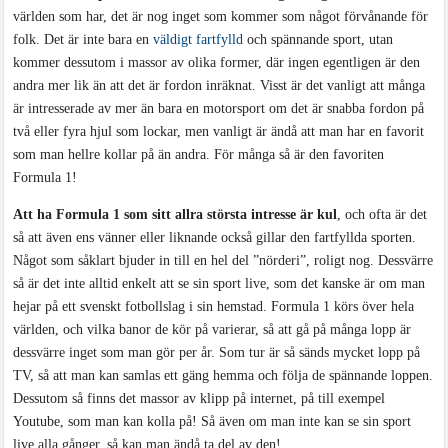
världen som har, det är nog inget som kommer som något förvånande för
folk. Det är inte bara en
väldigt fartfylld
och spännande sport, utan
kommer dessutom i massor av olika former, där ingen egentligen är den
andra mer lik än att det är fordon inräknat. Visst är det vanligt att många
är intresserade av mer än bara en motorsport om det är snabba fordon på
två eller fyra hjul som lockar, men vanligt är ändå att man har en favorit
som man hellre kollar på än andra. För många så är den favoriten
Formula 1!
Att ha Formula 1 som sitt allra största intresse är kul
, och ofta är det
så att även ens vänner eller liknande också gillar den fartfyllda sporten.
Något som såklart bjuder in till en hel del ”nörderi”, roligt nog. Dessvärre
så är det inte alltid enkelt att se sin sport live, som det kanske är om man
hejar på ett svenskt fotbollslag i sin hemstad. Formula 1 körs över hela
världen, och vilka banor de kör på varierar, så att gå på många lopp är
dessvärre inget som man gör per år. Som tur är så sänds mycket lopp på
TV, så att man kan samlas ett gäng hemma och följa de spännande loppen.
Dessutom så finns det massor av klipp på internet, på till exempel
Youtube, som man kan kolla på! Så även om man inte kan se sin sport
live alla gånger, så kan man ändå ta del av den!