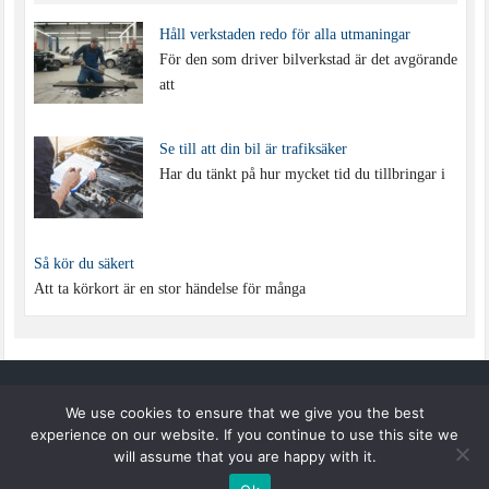
Håll verkstaden redo för alla utmaningar
För den som driver bilverkstad är det avgörande
att
Se till att din bil är trafiksäker
Har du tänkt på hur mycket tid du tillbringar i
Så kör du säkert
Att ta körkort är en stor händelse för många
TSDS.SE
We use cookies to ensure that we give you the best
experience on our website. If you continue to use this site we
will assume that you are happy with it.
Copyright © 2026 —
tsds.se
.