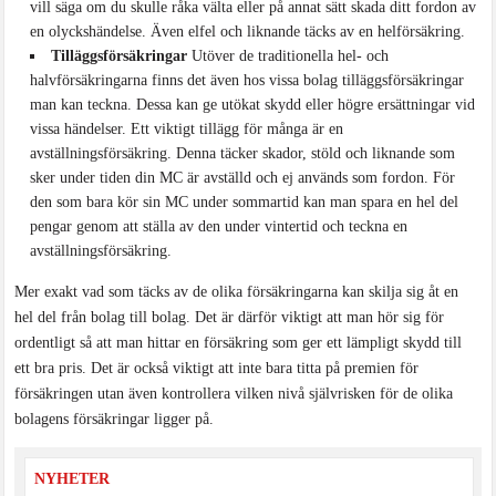
vill säga om du skulle råka välta eller på annat sätt skada ditt fordon av
en olyckshändelse. Även elfel och liknande täcks av en helförsäkring.
Tilläggsförsäkringar
Utöver de traditionella hel- och
halvförsäkringarna finns det även hos vissa bolag tilläggsförsäkringar
man kan teckna. Dessa kan ge utökat skydd eller högre ersättningar vid
vissa händelser. Ett viktigt tillägg för många är en
avställningsförsäkring. Denna täcker skador, stöld och liknande som
sker under tiden din MC är avställd och ej används som fordon. För
den som bara kör sin MC under sommartid kan man spara en hel del
pengar genom att ställa av den under vintertid och teckna en
avställningsförsäkring.
Mer exakt vad som täcks av de olika försäkringarna kan skilja sig åt en
hel del från bolag till bolag. Det är därför viktigt att man hör sig för
ordentligt så att man hittar en försäkring som ger ett lämpligt skydd till
ett bra pris. Det är också viktigt att inte bara titta på premien för
försäkringen utan även kontrollera vilken nivå självrisken för de olika
bolagens försäkringar ligger på.
NYHETER