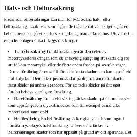
Halv- och Helförsäkring
Precis som bilförsäkringar kan man för MC teckna halv- eller
helförsäkring. Exakt vad som ingår i de två alternativen skiljer sig åt en
hel del beroende på vilket försäkringsbolag man är kund hos. Utöver detta
erbjuder bolagen olika tilläggsförsäkringar.
Trafikförsäkring
Trafikförsäkringen är den delen av
motorcykelförsäkringen som du är skyldig enligt lag att skaffa dig för
att få köra motorcykel eller de flesta andra fordon på svenska vägar.
Denna försäkring är mest till för att bekosta skador som kan uppstå vid
trafikolyckor. Den täcker personskador på dig och andra trafikanter
samt skador på andras egendom. För att täcka skador på ditt eget
fordon behövs ytterligare försäkring.
Halvförsäkring
En halvförsäkring täcker skador på din motorcykel
som uppstår genom olyckshändelser som till exempel brand eller
motorhaveri samt stöld.
Helförsäkring
En helförsäkring täcker givetvis allt som ingår i
försäkringsbolagets halvförsäkring. Utöver detta täcker även
helförsäkringen skador som har uppstått på grund av ditt agerande. Det